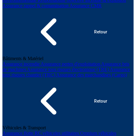
environnementale
Responsabilité objective incendie & explosion
Assurance rappel & contamination
Assurance CMR
Retour
Bâtiments & Matériel
Assurance incendie
Assurance pertes d'exploitation
Assurance bris
de machines
Assurance tous risques électronique (TRE)
Assurance
tous risques chantier (TRC)
Assurance des marchandises (Cargo)
Retour
Véhicules & Transport
Assurance flotte
RC véhicules utilitaires
Omnium véhicules