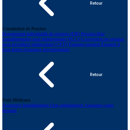
Retour
Constitution de Pension
Engagement individuelle de pension (EIP)
Pension libre
complémentaire pour indépendants (PLCI)
Convention de pension
pour travailleur indépendant (CPTI)
Épargne-pension
Épargne à
long terme
Assurance investissement
Retour
Frais Médicaux
Assurance hospitalisation
Frais ambulatoires
Assurance soins
dentaire