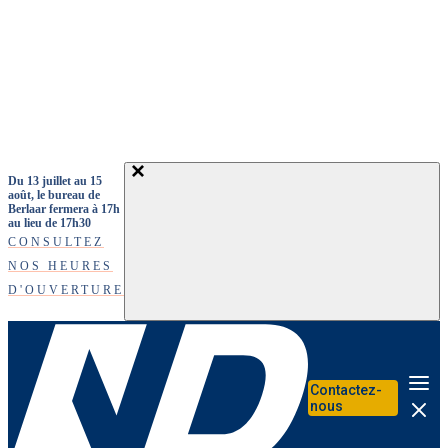
Aller au contenu principal
Du 13 juillet au 15
août, le bureau de
Berlaar fermera à 17h
au lieu de 17h30
CONSULTEZ
NOS HEURES
D'OUVERTURE
Contactez-
Me
nous