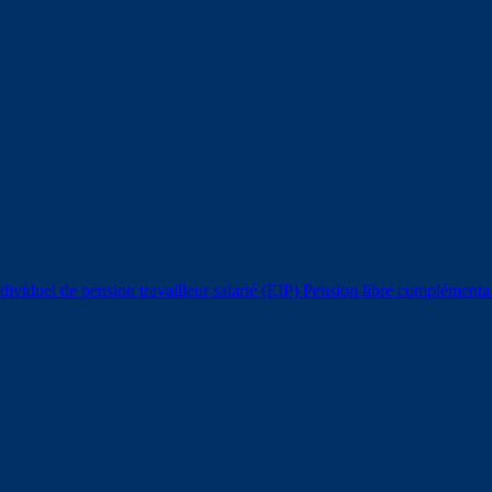
ividuel de pension travailleur salarié (EIP)
Pension libre complémentair