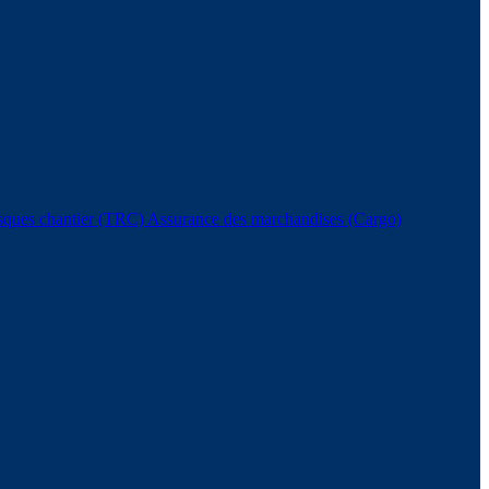
isques chantier (TRC)
Assurance des marchandises (Cargo)