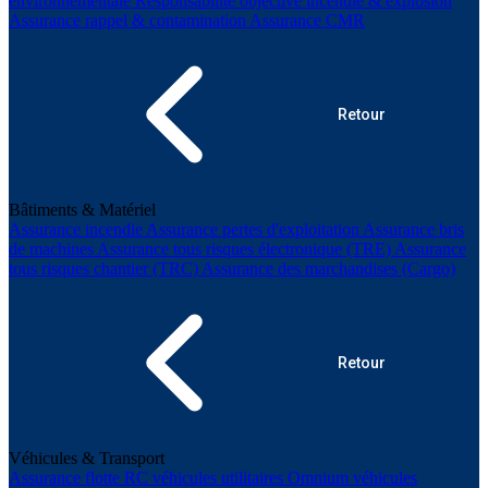
environnementale
Responsabilité objective incendie & explosion
Assurance rappel & contamination
Assurance CMR
Retour
Bâtiments & Matériel
Assurance incendie
Assurance pertes d'exploitation
Assurance bris
de machines
Assurance tous risques électronique (TRE)
Assurance
tous risques chantier (TRC)
Assurance des marchandises (Cargo)
Retour
Véhicules & Transport
Assurance flotte
RC véhicules utilitaires
Omnium véhicules