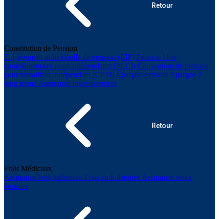
Retour
Constitution de Pension
Engagement individuelle de pension (EIP)
Pension libre
complémentaire pour indépendants (PLCI)
Convention de pension
pour travailleur indépendant (CPTI)
Épargne-pension
Épargne à
long terme
Assurance investissement
Retour
Frais Médicaux
Assurance hospitalisation
Frais ambulatoires
Assurance soins
dentaire