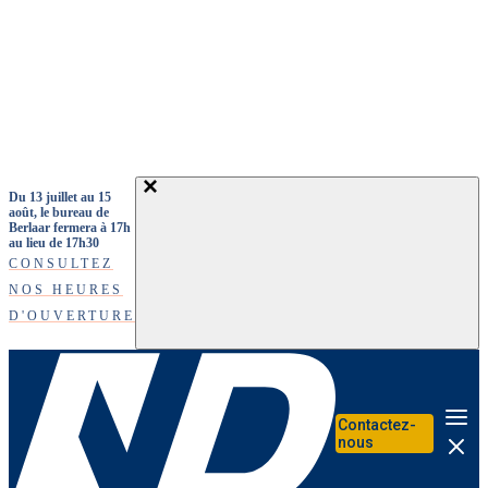
Aller au contenu principal
Du 13 juillet au 15
août, le bureau de
Berlaar fermera à 17h
au lieu de 17h30
CONSULTEZ
NOS HEURES
D'OUVERTURE
Contactez-
Me
nous