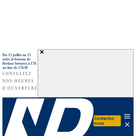
Aller au contenu principal
Du 13 juillet au 15
août, le bureau de
Berlaar fermera à 17h
au lieu de 17h30
CONSULTEZ
NOS HEURES
D'OUVERTURE
Contactez-
Me
nous