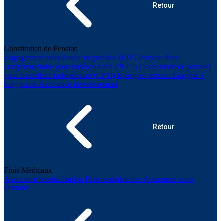
Retour
Constitution de Pension
Engagement individuelle de pension (EIP)
Pension libre
complémentaire pour indépendants (PLCI)
Convention de pension
pour travailleur indépendant (CPTI)
Épargne-pension
Épargne à
long terme
Assurance investissement
Retour
Frais Médicaux
Assurance hospitalisation
Frais ambulatoires
Assurance soins
dentaire