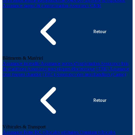
environnementale
Responsabilité objective incendie & explosion
Assurance rappel & contamination
Assurance CMR
Retour
Bâtiments & Matériel
Assurance incendie
Assurance pertes d'exploitation
Assurance bris
de machines
Assurance tous risques électronique (TRE)
Assurance
tous risques chantier (TRC)
Assurance des marchandises (Cargo)
Retour
Véhicules & Transport
Assurance flotte
RC véhicules utilitaires
Omnium véhicules