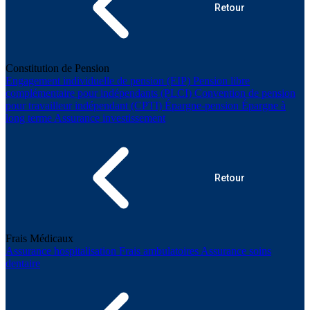
Retour
Constitution de Pension
Engagement individuelle de pension (EIP)
Pension libre
complémentaire pour indépendants (PLCI)
Convention de pension
pour travailleur indépendant (CPTI)
Épargne-pension
Épargne à
long terme
Assurance investissement
Retour
Frais Médicaux
Assurance hospitalisation
Frais ambulatoires
Assurance soins
dentaire