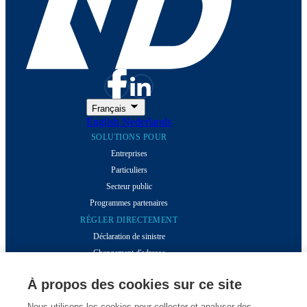
Français
English
Nederlands
SOLUTIONS POUR
Entreprises
Particuliers
Secteur public
Programmes partenaires
RÉGLER DIRECTEMENT
Déclaration de sinistre
Changement d'adresse
Espace clients
À propos des cookies sur ce site
Factures numériques
SUPPORT
Nous utilisons les cookies pour collecter et analyser des