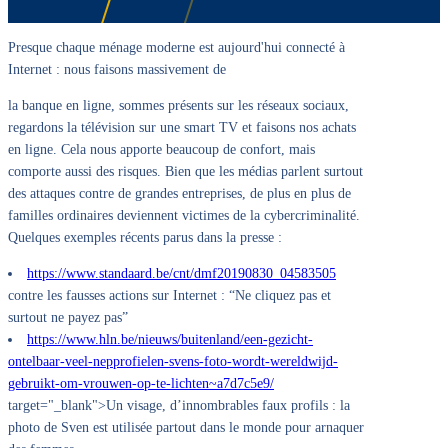
Presque chaque ménage moderne est aujourd'hui connecté à
Internet : nous faisons massivement de
la banque en ligne, sommes présents sur les réseaux sociaux,
regardons la télévision sur une smart TV et faisons nos achats
en ligne. Cela nous apporte beaucoup de confort, mais
comporte aussi des risques. Bien que les médias parlent surtout
des attaques contre de grandes entreprises, de plus en plus de
familles ordinaires deviennent victimes de la cybercriminalité.
Quelques exemples récents parus dans la presse :
https://www.standaard.be/cnt/dmf20190830_04583505
contre les fausses actions sur Internet : “Ne cliquez pas et
surtout ne payez pas”
https://www.hln.be/nieuws/buitenland/een-gezicht-
ontelbaar-veel-nepprofielen-svens-foto-wordt-wereldwijd-
gebruikt-om-vrouwen-op-te-lichten~a7d7c5e9/
target="_blank">Un visage, d’innombrables faux profils : la
photo de Sven est utilisée partout dans le monde pour arnaquer