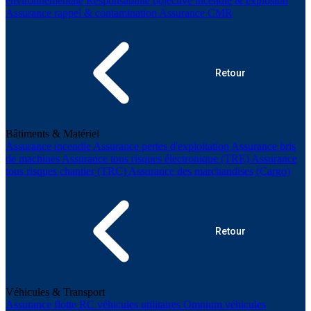
environnementale
Responsabilité objective incendie & explosion
Assurance rappel & contamination
Assurance CMR
Retour
Bâtiments & Matériel
Assurance incendie
Assurance pertes d'exploitation
Assurance bris
de machines
Assurance tous risques électronique (TRE)
Assurance
tous risques chantier (TRC)
Assurance des marchandises (Cargo)
Retour
Véhicules & Transport
Assurance flotte
RC véhicules utilitaires
Omnium véhicules