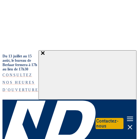
Aller au contenu principal
Du 13 juillet au 15
août, le bureau de
Berlaar fermera à 17h
au lieu de 17h30
CONSULTEZ
NOS HEURES
D'OUVERTURE
Contactez-
Me
nous