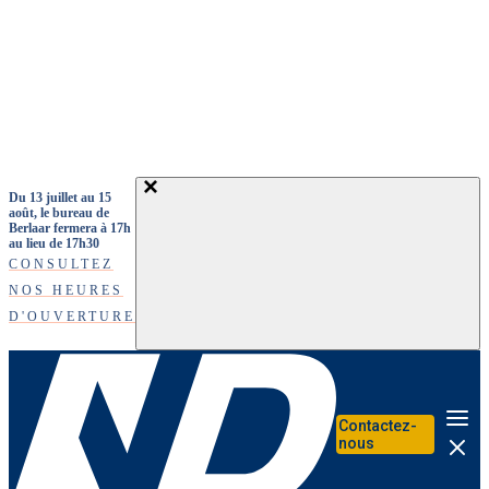
Aller au contenu principal
Du 13 juillet au 15
août, le bureau de
Berlaar fermera à 17h
au lieu de 17h30
CONSULTEZ
NOS HEURES
D'OUVERTURE
Contactez-
Me
nous