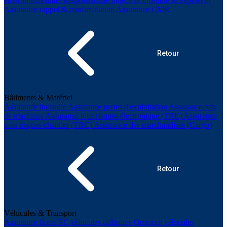
environnementale
Responsabilité objective incendie & explosion
Assurance rappel & contamination
Assurance CMR
Retour
Bâtiments & Matériel
Assurance incendie
Assurance pertes d'exploitation
Assurance bris
de machines
Assurance tous risques électronique (TRE)
Assurance
tous risques chantier (TRC)
Assurance des marchandises (Cargo)
Retour
Véhicules & Transport
Assurance flotte
RC véhicules utilitaires
Omnium véhicules