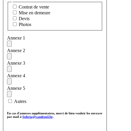
Types annexes
Contrat de vente
Mise en demeure
Devis
Photos
Annexe 1
(2) Ces champs vous permettent d'envoyer des annexes telles que de
Annexe 2
Vous pouvez télécharger jusqu'à 5 fichiers de type "jpeg", "jpg", 
Annexe 3
Annexe 4
Annexe 5
Autres
En cas d'annexes supplémentaires, merci de bien vouloir les envoyer
par mail à
federia@vandessel.be
.