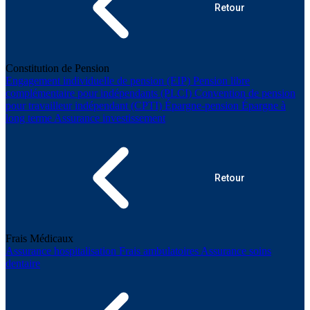
Retour
Constitution de Pension
Engagement individuelle de pension (EIP)
Pension libre
complémentaire pour indépendants (PLCI)
Convention de pension
pour travailleur indépendant (CPTI)
Épargne-pension
Épargne à
long terme
Assurance investissement
Retour
Frais Médicaux
Assurance hospitalisation
Frais ambulatoires
Assurance soins
dentaire