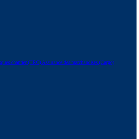
isques chantier (TRC)
Assurance des marchandises (Cargo)