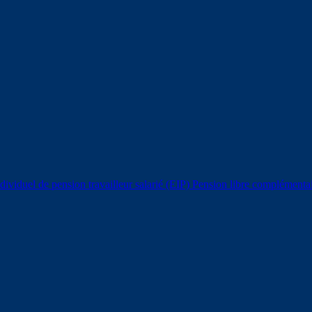
ividuel de pension travailleur salarié (EIP)
Pension libre complémentair