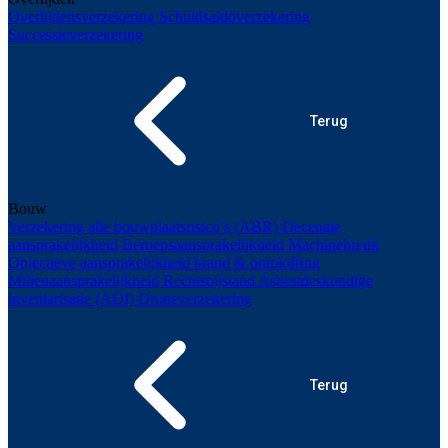
Overlijdensverzekering
Schuldsaldoverzekering
Successieverzekering
Terug
Bouw
Verzekering alle bouwplaatsrisico’s (ABR)
Decenale
aansprakelijkheid
Beroepsaansprakelijkheid
Machinebreuk
Objectieve aansprakelijkheid brand & ontploffing
Milieuaansprakelijkheid
Rechtsbijstand
Asbestdeskundige
inventarisatie (ADI)
Droneverzekering
Terug