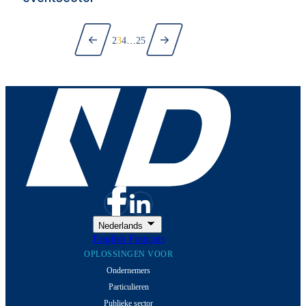
Vorige
Paginering
Volgende
2
3
4
…
25
Nederlands
English
Français
OPLOSSINGEN VOOR
Ondernemers
Particulieren
Publieke sector