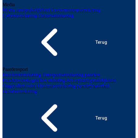
Media
Media aansprakelijkheid
Evenementenverzekering
Cyberverzekering
Droneverzekering
Terug
Paardensport
Paardenverzekering
Transportverzekering paarden
Paardenvoertuigen
BA uitbating
Beroepsaansprakelijkheid
Ongevallen ruiter
Diefstalverzekering paardrijmateriaal
Brandverzekering
Terug