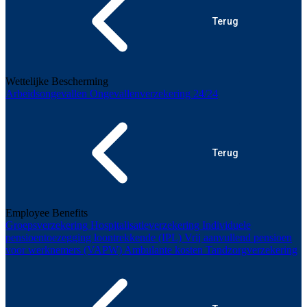
Terug
Wettelijke Bescherming
Arbeidsongevallen
Ongevallenverzekering 24/24
Terug
Employee Benefits
Groepsverzekering
Hospitalisatieverzekering
Individuele
pensioentoezegging loontrekkende (IPL)
Vrij aanvullend pensioen
voor werknemers (VAPW)
Ambulante kosten
Tandzorgverzekering