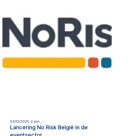
Lees meer
03/12/2025
2 min.
Lancering No Risk België in de
eventsector