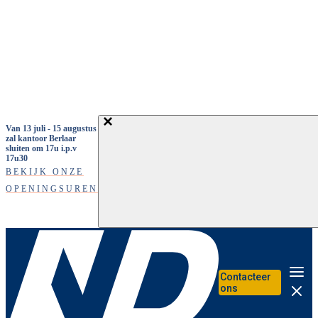
Overslaan en naar de inhoud gaan
Van 13 juli - 15 augustus
zal kantoor Berlaar
sluiten om 17u i.p.v
17u30
BEKIJK ONZE
OPENINGSUREN
Contacteer
Me
ons