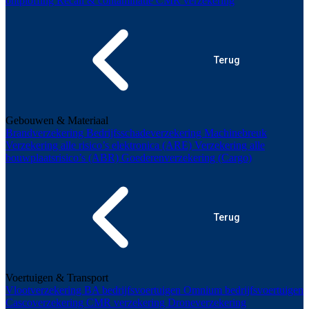
ontploffing
Recall & contaminatie
CMR verzekering
Terug
Gebouwen & Materiaal
Brandverzekering
Bedrijfsschadeverzekering
Machinebreuk
Verzekering alle risico’s elektronica (ARE)
Verzekering alle
bouwplaatsrisico’s (ABR)
Goederenverzekering (Cargo)
Terug
Voertuigen & Transport
Vlootverzekering
BA bedrijfsvoertuigen
Omnium bedrijfsvoertuigen
Cascoverzekering
CMR verzekering
Droneverzekering