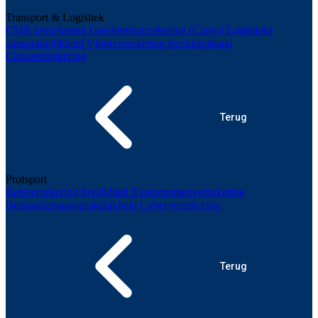
Transport & Logistiek
CMR verzekering
Goederenverzekering (Cargo)
Logistieke
aansprakelijkheid
Vlootverzekering
Rechtsbijstand
Cascoverzekering
Terug
Profsport
Reisverzekering
Invaliditeit
Evenementenverzekering
Bestuurdersaansprakelijkheid
Cyberverzekering
Terug