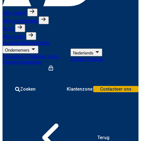
Mijn bedrijf
Mijn werknemers
Ikzelf
Mijn sector
Inzichten
Klantverhalen
Ondernemers
Nederlands
Particulieren
Publieke sector
English
Français
Partnerprogramma's
Zoeken
Klantenzone
Contacteer ons
Terug