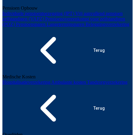
Pensioen Opbouw
Individuele pensioentoezegging (IPT)
Vrij aanvullend pensioen
zelfstandigen (VAPZ)
Pensioenovereenkomst voor zelfstandigen
(POZ)
Pensioensparen
Langetermijnsparen
Beleggingsverzekering
Terug
Medische Kosten
Hospitalisatieverzekering
Ambulante kosten
Tandzorgverzekering
Terug
Overlijden