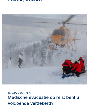
Lees meer
13/02/2026
1 min.
Medische evacuatie op reis: bent u
voldoende verzekerd?