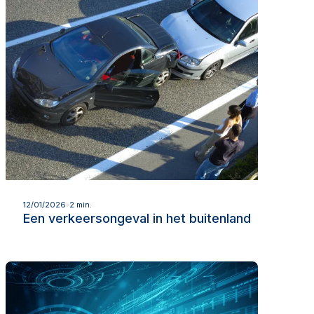
Lees meer
12/01/2026
2 min.
Een verkeersongeval in het buitenland