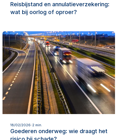
Reisbijstand en annulatieverzekering:
wat bij oorlog of oproer?
Lees meer
18/02/2026
2 min.
Goederen onderweg: wie draagt het
risico bij schade?