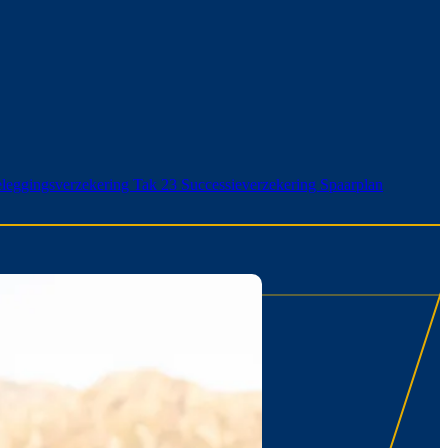
leggingsverzekering Tak 23
Successieverzekering
Spaarplan