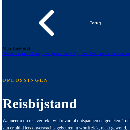
Terug
Mijn Toekomst
Pensioensparen
Langetermijnsparen
Vrij aanvullend pensioen voor
OPLOSSINGEN
Reisbijstand
Wanneer u op reis vertrekt, wilt u vooral ontspannen en genieten. Toc
kan er altijd iets onverwachts gebeuren: u wordt ziek, raakt gewond,