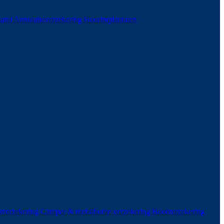
stand
Annulatieverzekering
Hoorimplantaten
sverzekering
Camper & mobilhome verzekering
Bootverzekering