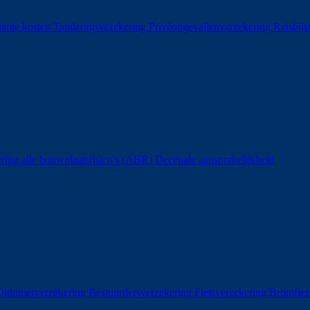
ante kosten
Tandzorgverzekering
Privéongevallenverzekering
Reisbij
ring alle bouwplaatsrisico's (ABR)
Decenale aansprakelijkheid
ldtimerverzekering
Bestuurdersverzekering
Fietsverzekering
Bromfiet