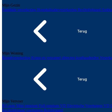
Mijn Gezin
Familiale verzekering
Hospitalisatieverzekering
Rechtsbijstand
Ambul
Terug
Mijn Woning
Brandverzekering
Kunst en verzamel objecten kostbaarheden
Verzeke
Terug
Mijn Vervoer
BA auto
Mini omnium
Full omnium
VD Electrische Voertuigen
VD O
Rechtsbijstand voertuigen
Reisbijstand