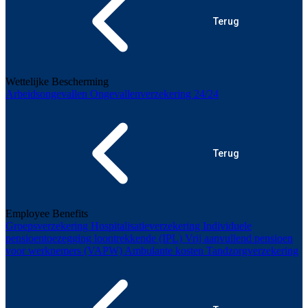
Terug
Wettelijke Bescherming
Arbeidsongevallen
Ongevallenverzekering 24/24
Terug
Employee Benefits
Groepsverzekering
Hospitalisatieverzekering
Individuele
pensioentoezegging loontrekkende (IPL)
Vrij aanvullend pensioen
voor werknemers (VAPW)
Ambulante kosten
Tandzorgverzekering