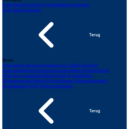
Overlijdensverzekering
Schuldsaldoverzekering
Successieverzekering
Terug
Bouw
Verzekering alle bouwplaatsrisico’s (ABR)
Decenale
aansprakelijkheid
Beroepsaansprakelijkheid
Machinebreuk
Objectieve aansprakelijkheid brand & ontploffing
Milieuaansprakelijkheid
Rechtsbijstand
Asbestdeskundige
inventarisatie (ADI)
Droneverzekering
Terug