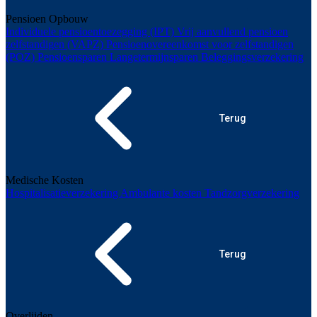
Pensioen Opbouw
Individuele pensioentoezegging (IPT)
Vrij aanvullend pensioen
zelfstandigen (VAPZ)
Pensioenovereenkomst voor zelfstandigen
(POZ)
Pensioensparen
Langetermijnsparen
Beleggingsverzekering
Terug
Medische Kosten
Hospitalisatieverzekering
Ambulante kosten
Tandzorgverzekering
Terug
Overlijden