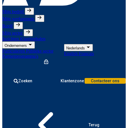
Mijn bedrijf
Mijn werknemers
Ikzelf
Mijn sector
Inzichten
Klantverhalen
Ondernemers
Nederlands
Particulieren
Publieke sector
English
Français
Partnerprogramma's
Zoeken
Klantenzone
Contacteer ons
Terug