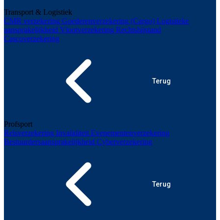
Transport & Logistiek
CMR verzekering
Goederenverzekering (Cargo)
Logistieke
aansprakelijkheid
Vlootverzekering
Rechtsbijstand
Cascoverzekering
Terug
Profsport
Reisverzekering
Invaliditeit
Evenementenverzekering
Bestuurdersaansprakelijkheid
Cyberverzekering
Terug