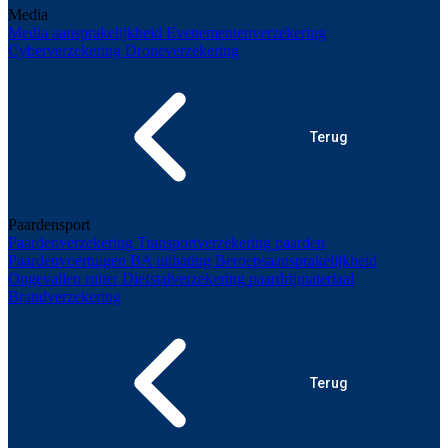
Media
Media aansprakelijkheid
Evenementenverzekering
Cyberverzekering
Droneverzekering
Terug
Paardensport
Paardenverzekering
Transportverzekering paarden
Paardenvoertuigen
BA uitbating
Beroepsaansprakelijkheid
Ongevallen ruiter
Diefstalverzekering paardrijmateriaal
Brandverzekering
Terug