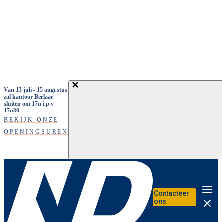
Overslaan en naar de inhoud gaan
Van 13 juli - 15 augustus
zal kantoor Berlaar
sluiten om 17u i.p.v
17u30
BEKIJK ONZE
OPENINGSUREN
Contacteer
Me
ons