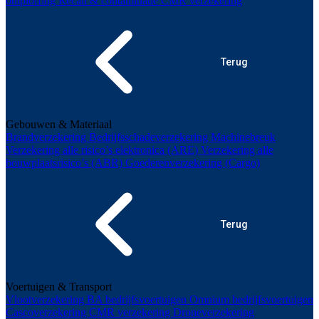
ontploffing
Recall & contaminatie
CMR verzekering
Terug
Gebouwen & Materiaal
Brandverzekering
Bedrijfsschadeverzekering
Machinebreuk
Verzekering alle risico’s elektronica (ARE)
Verzekering alle
bouwplaatsrisico’s (ABR)
Goederenverzekering (Cargo)
Terug
Voertuigen & Transport
Vlootverzekering
BA bedrijfsvoertuigen
Omnium bedrijfsvoertuigen
Cascoverzekering
CMR verzekering
Droneverzekering