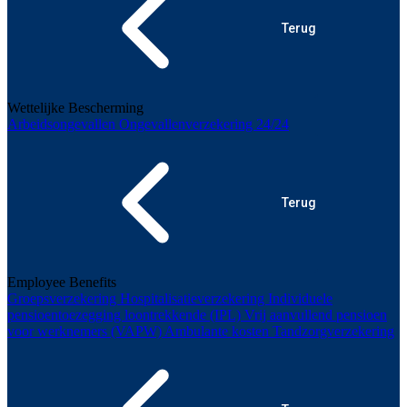
Terug
Wettelijke Bescherming
Arbeidsongevallen
Ongevallenverzekering 24/24
Terug
Employee Benefits
Groepsverzekering
Hospitalisatieverzekering
Individuele
pensioentoezegging loontrekkende (IPL)
Vrij aanvullend pensioen
voor werknemers (VAPW)
Ambulante kosten
Tandzorgverzekering