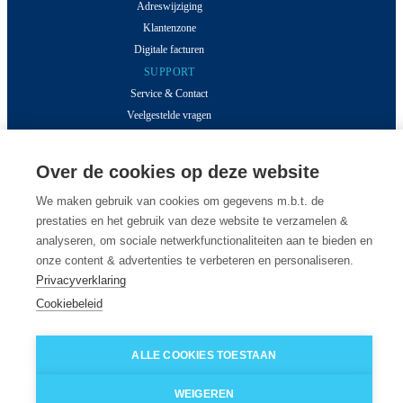
Adreswijziging
Klantenzone
Digitale facturen
SUPPORT
Service & Contact
Veelgestelde vragen
Polisvoorwaarden
MEER VAN DESSEL
Over de cookies op deze website
Inzichten
We maken gebruik van cookies om gegevens m.b.t. de
Klantverhalen
prestaties en het gebruik van deze website te verzamelen &
Over ons
analyseren, om sociale netwerkfunctionaliteiten aan te bieden en
Onze kantoren
onze content & advertenties te verbeteren en personaliseren.
Vacatures
Privacyverklaring
Cookiebeleid
© 2026 Van Dessel - Alle rechten voorbehouden
ALLE COOKIES TOESTAAN
WEIGEREN