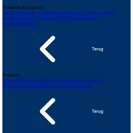
Transport & Logistiek
CMR verzekering
Goederenverzekering (Cargo)
Logistieke
aansprakelijkheid
Vlootverzekering
Rechtsbijstand
Cascoverzekering
Terug
Profsport
Reisverzekering
Invaliditeit
Evenementenverzekering
Bestuurdersaansprakelijkheid
Cyberverzekering
Terug