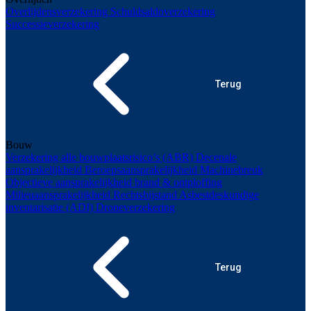
Overlijdensverzekering
Schuldsaldoverzekering
Successieverzekering
Terug
Bouw
Verzekering alle bouwplaatsrisico’s (ABR)
Decenale
aansprakelijkheid
Beroepsaansprakelijkheid
Machinebreuk
Objectieve aansprakelijkheid brand & ontploffing
Milieuaansprakelijkheid
Rechtsbijstand
Asbestdeskundige
inventarisatie (ADI)
Droneverzekering
Terug