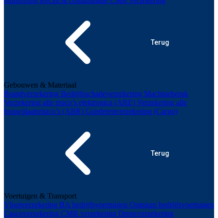
ontploffing
Recall & contaminatie
CMR verzekering
Terug
Gebouwen & Materiaal
Brandverzekering
Bedrijfsschadeverzekering
Machinebreuk
Verzekering alle risico’s elektronica (ARE)
Verzekering alle
bouwplaatsrisico’s (ABR)
Goederenverzekering (Cargo)
Terug
Voertuigen & Transport
Vlootverzekering
BA bedrijfsvoertuigen
Omnium bedrijfsvoertuigen
Cascoverzekering
CMR verzekering
Droneverzekering