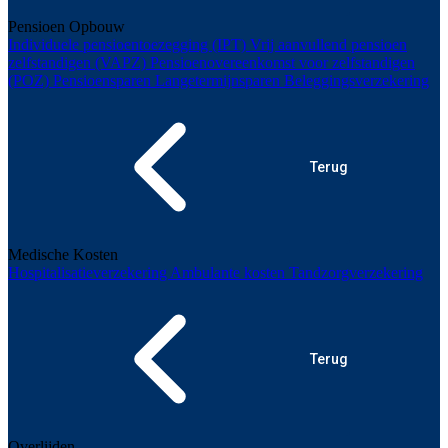
Pensioen Opbouw
Individuele pensioentoezegging (IPT)
Vrij aanvullend pensioen
zelfstandigen (VAPZ)
Pensioenovereenkomst voor zelfstandigen
(POZ)
Pensioensparen
Langetermijnsparen
Beleggingsverzekering
Terug
Medische Kosten
Hospitalisatieverzekering
Ambulante kosten
Tandzorgverzekering
Terug
Overlijden