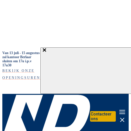
Overslaan en naar de inhoud gaan
Van 13 juli - 15 augustus
zal kantoor Berlaar
sluiten om 17u i.p.v
17u30
BEKIJK ONZE
OPENINGSUREN
Contacteer
Me
ons