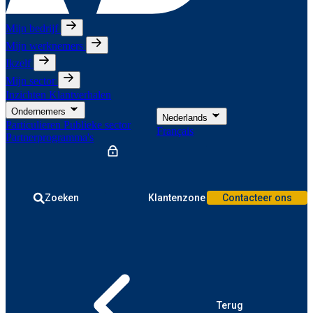
Mijn bedrijf
Mijn werknemers
Ikzelf
Mijn sector
Inzichten
Klantverhalen
Ondernemers
Nederlands
Particulieren
Publieke sector
Français
Partnerprogramma's
Zoeken
Klantenzone
Contacteer ons
Terug