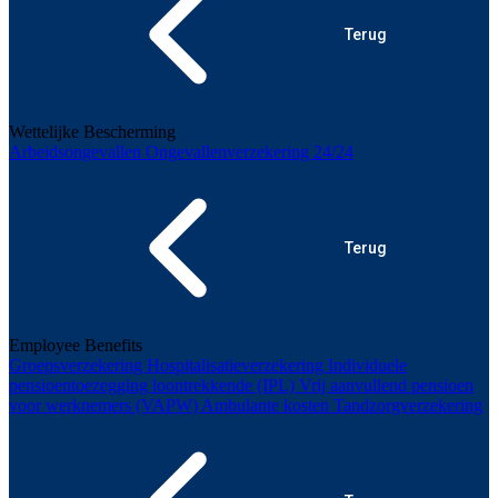
Terug
Wettelijke Bescherming
Arbeidsongevallen
Ongevallenverzekering 24/24
Terug
Employee Benefits
Groepsverzekering
Hospitalisatieverzekering
Individuele
pensioentoezegging loontrekkende (IPL)
Vrij aanvullend pensioen
voor werknemers (VAPW)
Ambulante kosten
Tandzorgverzekering