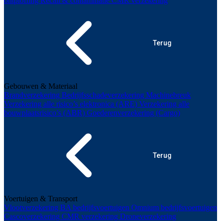
ontploffing
Recall & contaminatie
CMR verzekering
Terug
Gebouwen & Materiaal
Brandverzekering
Bedrijfsschadeverzekering
Machinebreuk
Verzekering alle risico’s elektronica (ARE)
Verzekering alle
bouwplaatsrisico’s (ABR)
Goederenverzekering (Cargo)
Terug
Voertuigen & Transport
Vlootverzekering
BA bedrijfsvoertuigen
Omnium bedrijfsvoertuigen
Cascoverzekering
CMR verzekering
Droneverzekering