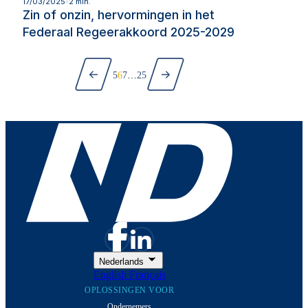
Lees meer
17/03/2025
2 min.
Zin of onzin, hervormingen in het
Federaal Regeerakkoord 2025-2029
Vorige
Paginering
Volgende
5
6
7
…
25
Nederlands
English
Français
OPLOSSINGEN VOOR
Ondernemers