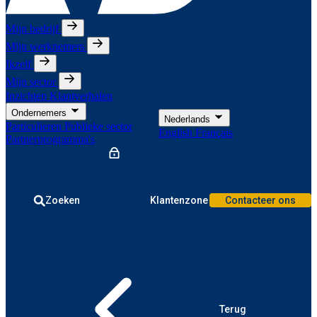
Mijn bedrijf
Mijn werknemers
Ikzelf
Mijn sector
Inzichten
Klantverhalen
Ondernemers
Nederlands
Particulieren
Publieke sector
English
Français
Partnerprogramma's
Zoeken
Klantenzone
Contacteer ons
Terug