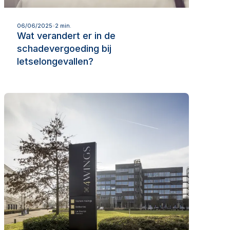
Lees meer
06/06/2025
2 min.
Wat verandert er in de
schadevergoeding bij
letselongevallen?