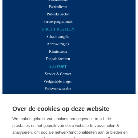
Particulieren
Publieke sector
Partnerprogramma's
DIRECT REGELEN
Schade aangifte
Adreswijziging
Klantenzone
Digitale facturen
SUPPORT
Service & Contact
Veelgestelde vragen
Polisvoorwaarden
MEER VAN DESSEL
Inzichten
Over de cookies op deze website
Klantverhalen
Over ons
We maken gebruik van cookies om gegevens m.b.t. de
prestaties en het gebruik van deze website te verzamelen &
Onze kantoren
analyseren, om sociale netwerkfunctionaliteiten aan te bieden en
Vacatures