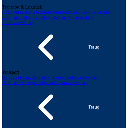
Transport & Logistiek
CMR verzekering
Goederenverzekering (Cargo)
Logistieke
aansprakelijkheid
Vlootverzekering
Rechtsbijstand
Cascoverzekering
Terug
Profsport
Reisverzekering
Invaliditeit
Evenementenverzekering
Bestuurdersaansprakelijkheid
Cyberverzekering
Terug