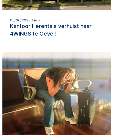
Lees meer
05/06/2025
1 min.
Kantoor Herentals verhuist naar
4WINGS te Oevel!