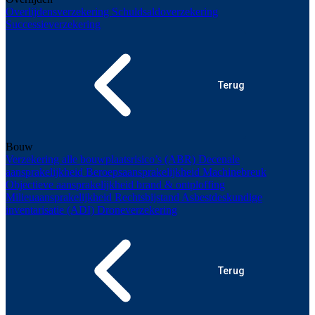
Overlijdensverzekering
Schuldsaldoverzekering
Successieverzekering
Terug
Bouw
Verzekering alle bouwplaatsrisico’s (ABR)
Decenale
aansprakelijkheid
Beroepsaansprakelijkheid
Machinebreuk
Objectieve aansprakelijkheid brand & ontploffing
Milieuaansprakelijkheid
Rechtsbijstand
Asbestdeskundige
inventarisatie (ADI)
Droneverzekering
Terug