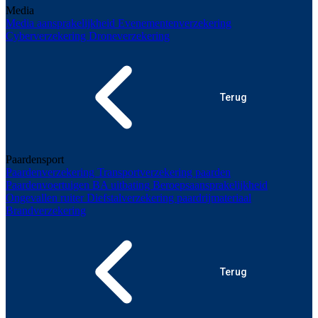
Media
Media aansprakelijkheid
Evenementenverzekering
Cyberverzekering
Droneverzekering
Terug
Paardensport
Paardenverzekering
Transportverzekering paarden
Paardenvoertuigen
BA uitbating
Beroepsaansprakelijkheid
Ongevallen ruiter
Diefstalverzekering paardrijmateriaal
Brandverzekering
Terug