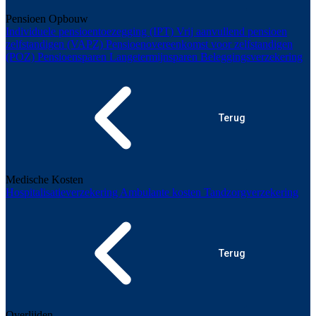
Pensioen Opbouw
Individuele pensioentoezegging (IPT)
Vrij aanvullend pensioen
zelfstandigen (VAPZ)
Pensioenovereenkomst voor zelfstandigen
(POZ)
Pensioensparen
Langetermijnsparen
Beleggingsverzekering
Terug
Medische Kosten
Hospitalisatieverzekering
Ambulante kosten
Tandzorgverzekering
Terug
Overlijden