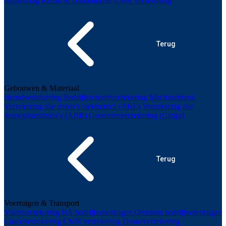
ontploffing
Recall & contaminatie
CMR verzekering
Terug
Gebouwen & Materiaal
Brandverzekering
Bedrijfsschadeverzekering
Machinebreuk
Verzekering alle risico’s elektronica (ARE)
Verzekering alle
bouwplaatsrisico’s (ABR)
Goederenverzekering (Cargo)
Terug
Voertuigen & Transport
Vlootverzekering
BA bedrijfsvoertuigen
Omnium bedrijfsvoertuigen
Cascoverzekering
CMR verzekering
Droneverzekering