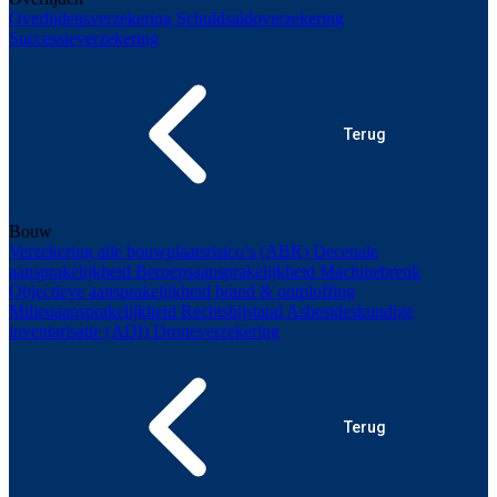
Overlijdensverzekering
Schuldsaldoverzekering
Successieverzekering
Terug
Bouw
Verzekering alle bouwplaatsrisico’s (ABR)
Decenale
aansprakelijkheid
Beroepsaansprakelijkheid
Machinebreuk
Objectieve aansprakelijkheid brand & ontploffing
Milieuaansprakelijkheid
Rechtsbijstand
Asbestdeskundige
inventarisatie (ADI)
Droneverzekering
Terug