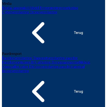
Media
Media aansprakelijkheid
Evenementenverzekering
Cyberverzekering
Droneverzekering
Terug
Paardensport
Paardenverzekering
Transportverzekering paarden
Paardenvoertuigen
BA uitbating
Beroepsaansprakelijkheid
Ongevallen ruiter
Diefstalverzekering paardrijmateriaal
Brandverzekering
Terug