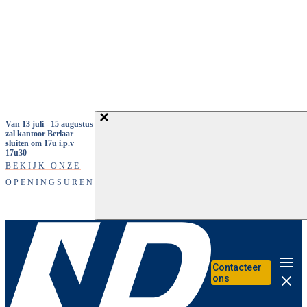
Overslaan en naar de inhoud gaan
Van 13 juli - 15 augustus
zal kantoor Berlaar
sluiten om 17u i.p.v
17u30
BEKIJK ONZE
OPENINGSUREN
Contacteer
Me
ons