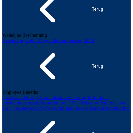
Terug
Wettelijke Bescherming
Arbeidsongevallen
Ongevallenverzekering 24/24
Terug
Employee Benefits
Groepsverzekering
Hospitalisatieverzekering
Individuele
pensioentoezegging loontrekkende (IPL)
Vrij aanvullend pensioen
voor werknemers (VAPW)
Ambulante kosten
Tandzorgverzekering