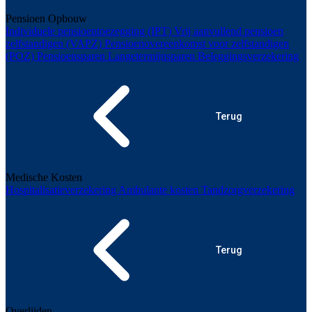
Pensioen Opbouw
Individuele pensioentoezegging (IPT)
Vrij aanvullend pensioen
zelfstandigen (VAPZ)
Pensioenovereenkomst voor zelfstandigen
(POZ)
Pensioensparen
Langetermijnsparen
Beleggingsverzekering
Terug
Medische Kosten
Hospitalisatieverzekering
Ambulante kosten
Tandzorgverzekering
Terug
Overlijden