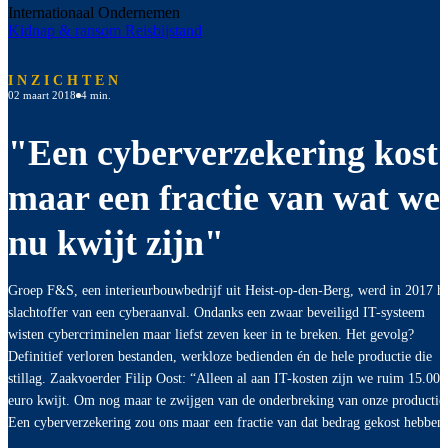
Internationaal Ondernemen
Kidnap & ransom
Reisbijstand
INZICHTEN
02 maart 2018
4 min.
"Een cyberverzekering kost
maar een fractie van wat we
nu kwijt zijn"
Groep F&S, een interieurbouwbedrijf uit Heist-op-den-Berg, werd in 2017 h
slachtoffer van een cyberaanval. Ondanks een zwaar beveiligd IT-systeem
wisten cybercriminelen maar liefst zeven keer in te breken. Het gevolg?
Definitief verloren bestanden, werkloze bedienden én de hele productie die
stillag. Zaakvoerder Filip Oost: “Alleen al aan IT-kosten zijn we ruim 15.000
euro kwijt. Om nog maar te zwijgen van de onderbreking van onze productie
Een cyberverzekering zou ons maar een fractie van dat bedrag gekost hebben