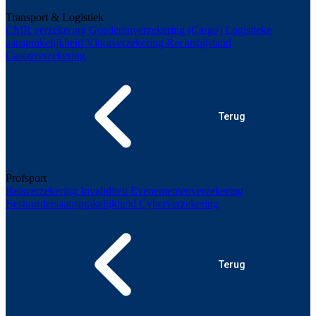
Transport & Logistiek
CMR verzekering
Goederenverzekering (Cargo)
Logistieke
aansprakelijkheid
Vlootverzekering
Rechtsbijstand
Cascoverzekering
Terug
Profsport
Reisverzekering
Invaliditeit
Evenementenverzekering
Bestuurdersaansprakelijkheid
Cyberverzekering
Terug