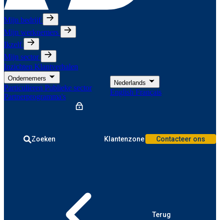
Mijn bedrijf
Mijn werknemers
Ikzelf
Mijn sector
Inzichten
Klantverhalen
Ondernemers
Nederlands
Particulieren
Publieke sector
English
Français
Partnerprogramma's
Zoeken
Klantenzone
Contacteer ons
Terug