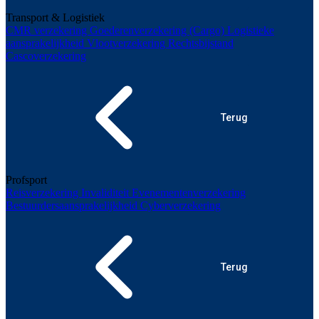
Transport & Logistiek
CMR verzekering
Goederenverzekering (Cargo)
Logistieke
aansprakelijkheid
Vlootverzekering
Rechtsbijstand
Cascoverzekering
Terug
Profsport
Reisverzekering
Invaliditeit
Evenementenverzekering
Bestuurdersaansprakelijkheid
Cyberverzekering
Terug