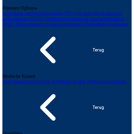
Pensioen Opbouw
Individuele pensioentoezegging (IPT)
Vrij aanvullend pensioen
zelfstandigen (VAPZ)
Pensioenovereenkomst voor zelfstandigen
(POZ)
Pensioensparen
Langetermijnsparen
Beleggingsverzekering
Terug
Medische Kosten
Hospitalisatieverzekering
Ambulante kosten
Tandzorgverzekering
Terug
Overlijden