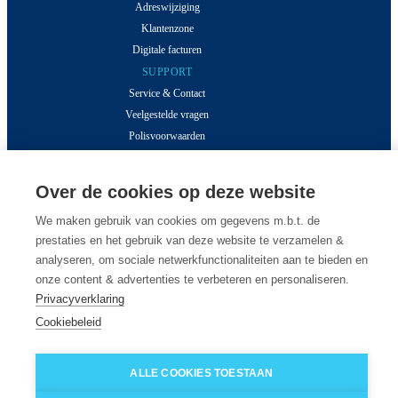
Adreswijziging
Klantenzone
Digitale facturen
SUPPORT
Service & Contact
Veelgestelde vragen
Polisvoorwaarden
MEER VAN DESSEL
Inzichten
Over de cookies op deze website
Klantverhalen
We maken gebruik van cookies om gegevens m.b.t. de
Over ons
prestaties en het gebruik van deze website te verzamelen &
Onze kantoren
analyseren, om sociale netwerkfunctionaliteiten aan te bieden en
Vacatures
onze content & advertenties te verbeteren en personaliseren.
Privacyverklaring
© 2026 Van Dessel - Alle rechten voorbehouden
Cookiebeleid
ALLE COOKIES TOESTAAN