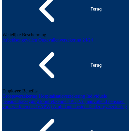
Terug
Wettelijke Bescherming
Arbeidsongevallen
Ongevallenverzekering 24/24
Terug
Employee Benefits
Groepsverzekering
Hospitalisatieverzekering
Individuele
pensioentoezegging loontrekkende (IPL)
Vrij aanvullend pensioen
voor werknemers (VAPW)
Ambulante kosten
Tandzorgverzekering