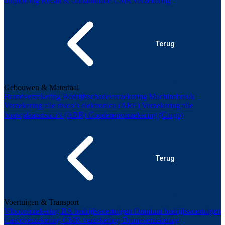
ontploffing
Recall & contaminatie
CMR verzekering
Terug
Gebouwen & Materiaal
Brandverzekering
Bedrijfsschadeverzekering
Machinebreuk
Verzekering alle risico’s elektronica (ARE)
Verzekering alle
bouwplaatsrisico’s (ABR)
Goederenverzekering (Cargo)
Terug
Voertuigen & Transport
Vlootverzekering
BA bedrijfsvoertuigen
Omnium bedrijfsvoertuigen
Cascoverzekering
CMR verzekering
Droneverzekering