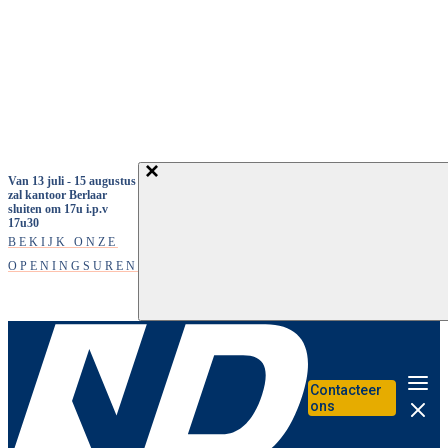
Overslaan en naar de inhoud gaan
Van 13 juli - 15 augustus
zal kantoor Berlaar
sluiten om 17u i.p.v
17u30
BEKIJK ONZE
OPENINGSUREN
Contacteer
Me
ons