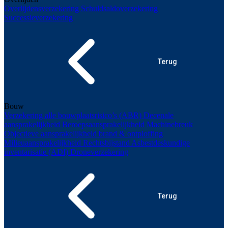
Overlijdensverzekering
Schuldsaldoverzekering
Successieverzekering
Terug
Bouw
Verzekering alle bouwplaatsrisico’s (ABR)
Decenale
aansprakelijkheid
Beroepsaansprakelijkheid
Machinebreuk
Objectieve aansprakelijkheid brand & ontploffing
Milieuaansprakelijkheid
Rechtsbijstand
Asbestdeskundige
inventarisatie (ADI)
Droneverzekering
Terug