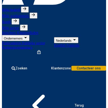
Mijn bedrijf
Mijn werknemers
Ikzelf
Mijn sector
Inzichten
Klantverhalen
Ondernemers
Nederlands
Particulieren
Publieke sector
English
Français
Partnerprogramma's
Zoeken
Klantenzone
Contacteer ons
Terug