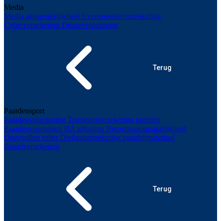
Media
Media aansprakelijkheid
Evenementenverzekering
Cyberverzekering
Droneverzekering
Terug
Paardensport
Paardenverzekering
Transportverzekering paarden
Paardenvoertuigen
BA uitbating
Beroepsaansprakelijkheid
Ongevallen ruiter
Diefstalverzekering paardrijmateriaal
Brandverzekering
Terug