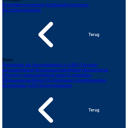
Overlijdensverzekering
Schuldsaldoverzekering
Successieverzekering
Terug
Bouw
Verzekering alle bouwplaatsrisico’s (ABR)
Decenale
aansprakelijkheid
Beroepsaansprakelijkheid
Machinebreuk
Objectieve aansprakelijkheid brand & ontploffing
Milieuaansprakelijkheid
Rechtsbijstand
Asbestdeskundige
inventarisatie (ADI)
Droneverzekering
Terug