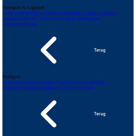
Transport & Logistiek
CMR verzekering
Goederenverzekering (Cargo)
Logistieke
aansprakelijkheid
Vlootverzekering
Rechtsbijstand
Cascoverzekering
Terug
Profsport
Reisverzekering
Invaliditeit
Evenementenverzekering
Bestuurdersaansprakelijkheid
Cyberverzekering
Terug