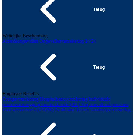
Terug
Wettelijke Bescherming
Arbeidsongevallen
Ongevallenverzekering 24/24
Terug
Employee Benefits
Groepsverzekering
Hospitalisatieverzekering
Individuele
pensioentoezegging loontrekkende (IPL)
Vrij aanvullend pensioen
voor werknemers (VAPW)
Ambulante kosten
Tandzorgverzekering