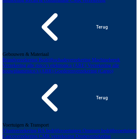
ontploffing
Recall & contaminatie
CMR verzekering
Terug
Gebouwen & Materiaal
Brandverzekering
Bedrijfsschadeverzekering
Machinebreuk
Verzekering alle risico’s elektronica (ARE)
Verzekering alle
bouwplaatsrisico’s (ABR)
Goederenverzekering (Cargo)
Terug
Voertuigen & Transport
Vlootverzekering
BA bedrijfsvoertuigen
Omnium bedrijfsvoertuigen
Cascoverzekering
CMR verzekering
Droneverzekering