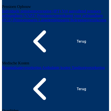
Pensioen Opbouw
Individuele pensioentoezegging (IPT)
Vrij aanvullend pensioen
zelfstandigen (VAPZ)
Pensioenovereenkomst voor zelfstandigen
(POZ)
Pensioensparen
Langetermijnsparen
Beleggingsverzekering
Terug
Medische Kosten
Hospitalisatieverzekering
Ambulante kosten
Tandzorgverzekering
Terug
Overlijden