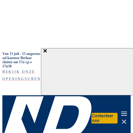
Overslaan en naar de inhoud gaan
Van 13 juli - 15 augustus
zal kantoor Berlaar
sluiten om 17u i.p.v
17u30
BEKIJK ONZE
OPENINGSUREN
Contacteer
Me
ons