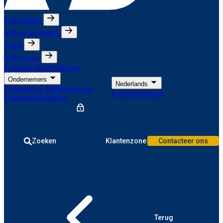
Mijn bedrijf
Mijn werknemers
Ikzelf
Mijn sector
Inzichten
Klantverhalen
Ondernemers
Nederlands
Particulieren
Publieke sector
English
Français
Partnerprogramma's
Zoeken
Klantenzone
Contacteer ons
Terug