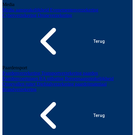
Media
Media aansprakelijkheid
Evenementenverzekering
Cyberverzekering
Droneverzekering
Terug
Paardensport
Paardenverzekering
Transportverzekering paarden
Paardenvoertuigen
BA uitbating
Beroepsaansprakelijkheid
Ongevallen ruiter
Diefstalverzekering paardrijmateriaal
Brandverzekering
Terug