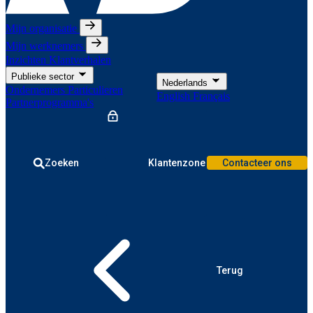
Mijn organisatie
Mijn werknemers
Inzichten
Klantverhalen
Publieke sector
Nederlands
Ondernemers
Particulieren
English
Français
Partnerprogramma's
Zoeken
Klantenzone
Contacteer ons
Terug