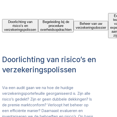
E
te
Doorlichting van
Begeleiding bij de
Beheer van uw
v
risico’s en
procedure
verzekeringsdossier
expe
verzekeringspolissen
overheidsopdrachten
aan
zi
Doorlichting van risico’s en
verzekeringspolissen
Via een
audit
gaan we na hoe de huidige
verzekeringsportefeuille georganiseerd is. Zijn alle
risico’s gedekt? Zijn er geen dubbele dekkingen? Is
de premie marktconform? Verloopt het beheer op
een efficiënte manier? Daarnaast evalueren en
inventariseren we de behoeften en risico’s. Op basis