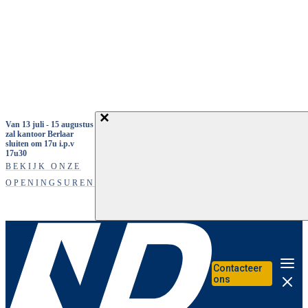
Overslaan en naar de inhoud gaan
Van 13 juli - 15 augustus
zal kantoor Berlaar
sluiten om 17u i.p.v
17u30
BEKIJK ONZE
OPENINGSUREN
Contacteer
Me
ons