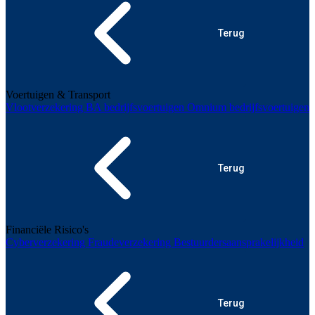
Terug
Voertuigen & Transport
Vlootverzekering
BA bedrijfsvoertuigen
Omnium bedrijfsvoertuigen
Terug
Financiële Risico's
Cyberverzekering
Fraudeverzekering
Bestuurdersaansprakelijkheid
Terug