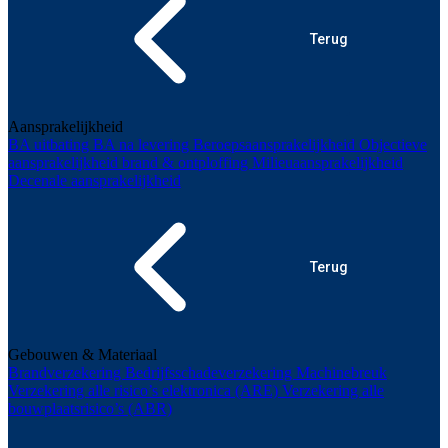
Terug
Aansprakelijkheid
BA uitbating
BA na levering
Beroepsaansprakelijkheid
Objectieve
aansprakelijkheid brand & ontploffing
Milieuaansprakelijkheid
Decenale aansprakelijkheid
Terug
Gebouwen & Materiaal
Brandverzekering
Bedrijfsschadeverzekering
Machinebreuk
Verzekering alle risico’s elektronica (ARE)
Verzekering alle
bouwplaatsrisico’s (ABR)