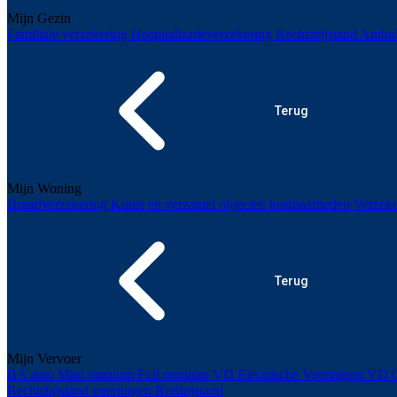
Mijn Gezin
Familiale verzekering
Hospitalisatieverzekering
Rechtsbijstand
Ambul
Terug
Mijn Woning
Brandverzekering
Kunst en verzamel objecten kostbaarheden
Verzeke
Terug
Mijn Vervoer
BA auto
Mini omnium
Full omnium
VD Electrische Voertuigen
VD O
Rechtsbijstand voertuigen
Reisbijstand