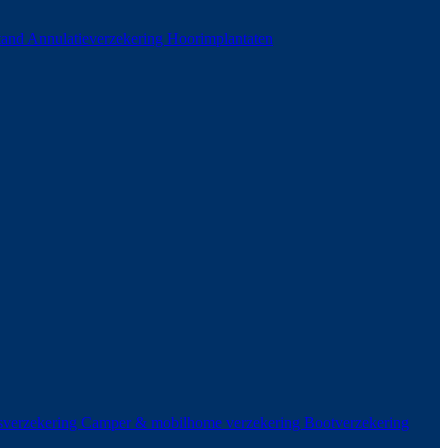
stand
Annulatieverzekering
Hoorimplantaten
sverzekering
Camper & mobilhome verzekering
Bootverzekering