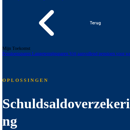
Terug
Mijn Toekomst
Pensioensparen
Langetermijnsparen
Vrij aanvullend pensioen voor
OPLOSSINGEN
Schuldsaldoverzekeri
ng