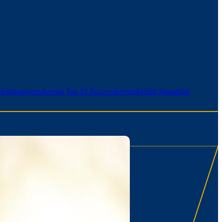
leggingsverzekering Tak 23
Successieverzekering
Spaarplan