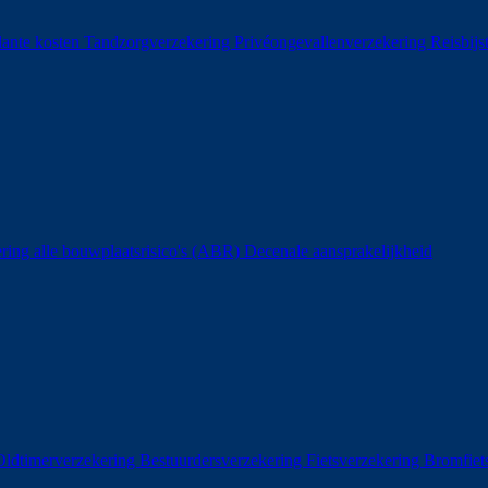
ante kosten
Tandzorgverzekering
Privéongevallenverzekering
Reisbij
ring alle bouwplaatsrisico's (ABR)
Decenale aansprakelijkheid
ldtimerverzekering
Bestuurdersverzekering
Fietsverzekering
Bromfiet