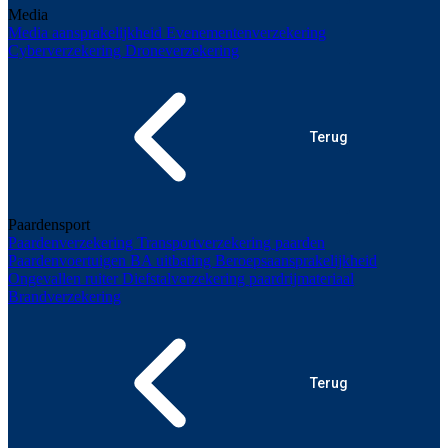
Media
Media aansprakelijkheid
Evenementenverzekering
Cyberverzekering
Droneverzekering
Terug
Paardensport
Paardenverzekering
Transportverzekering paarden
Paardenvoertuigen
BA uitbating
Beroepsaansprakelijkheid
Ongevallen ruiter
Diefstalverzekering paardrijmateriaal
Brandverzekering
Terug