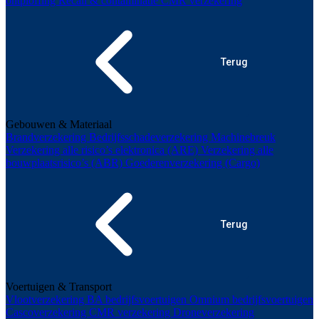
ontploffing
Recall & contaminatie
CMR verzekering
Terug
Gebouwen & Materiaal
Brandverzekering
Bedrijfsschadeverzekering
Machinebreuk
Verzekering alle risico’s elektronica (ARE)
Verzekering alle
bouwplaatsrisico’s (ABR)
Goederenverzekering (Cargo)
Terug
Voertuigen & Transport
Vlootverzekering
BA bedrijfsvoertuigen
Omnium bedrijfsvoertuigen
Cascoverzekering
CMR verzekering
Droneverzekering