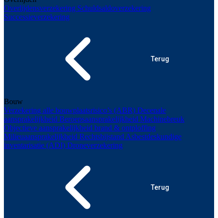
Overlijdensverzekering
Schuldsaldoverzekering
Successieverzekering
Terug
Bouw
Verzekering alle bouwplaatsrisico’s (ABR)
Decenale
aansprakelijkheid
Beroepsaansprakelijkheid
Machinebreuk
Objectieve aansprakelijkheid brand & ontploffing
Milieuaansprakelijkheid
Rechtsbijstand
Asbestdeskundige
inventarisatie (ADI)
Droneverzekering
Terug