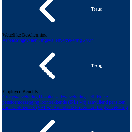
Terug
Wettelijke Bescherming
Arbeidsongevallen
Ongevallenverzekering 24/24
Terug
Employee Benefits
Groepsverzekering
Hospitalisatieverzekering
Individuele
pensioentoezegging loontrekkende (IPL)
Vrij aanvullend pensioen
voor werknemers (VAPW)
Ambulante kosten
Tandzorgverzekering