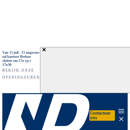
Overslaan en naar de inhoud gaan
Van 13 juli - 15 augustus
zal kantoor Berlaar
sluiten om 17u i.p.v
17u30
BEKIJK ONZE
OPENINGSUREN
Contacteer
Me
ons