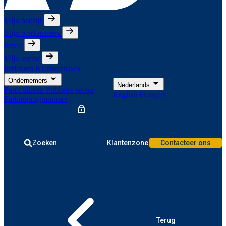
Mijn bedrijf
Mijn werknemers
Ikzelf
Mijn sector
Inzichten
Klantverhalen
Ondernemers
Nederlands
Particulieren
Publieke sector
English
Français
Partnerprogramma's
Zoeken
Klantenzone
Contacteer ons
Terug