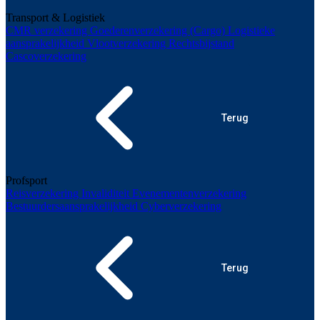
Transport & Logistiek
CMR verzekering
Goederenverzekering (Cargo)
Logistieke
aansprakelijkheid
Vlootverzekering
Rechtsbijstand
Cascoverzekering
Terug
Profsport
Reisverzekering
Invaliditeit
Evenementenverzekering
Bestuurdersaansprakelijkheid
Cyberverzekering
Terug