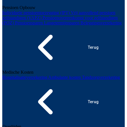
Pensioen Opbouw
Individuele pensioentoezegging (IPT)
Vrij aanvullend pensioen
zelfstandigen (VAPZ)
Pensioenovereenkomst voor zelfstandigen
(POZ)
Pensioensparen
Langetermijnsparen
Beleggingsverzekering
Terug
Medische Kosten
Hospitalisatieverzekering
Ambulante kosten
Tandzorgverzekering
Terug
Overlijden