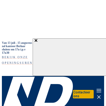
Overslaan en naar de inhoud gaan
Van 13 juli - 15 augustus
zal kantoor Berlaar
sluiten om 17u i.p.v
17u30
BEKIJK ONZE
OPENINGSUREN
Contacteer
Me
ons