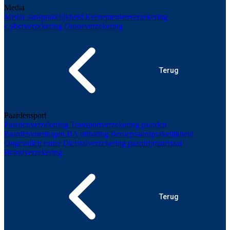
Media
Media aansprakelijkheid
Evenementenverzekering
Cyberverzekering
Droneverzekering
Terug
Paardensport
Paardenverzekering
Transportverzekering paarden
Paardenvoertuigen
BA uitbating
Beroepsaansprakelijkheid
Ongevallen ruiter
Diefstalverzekering paardrijmateriaal
Brandverzekering
Terug