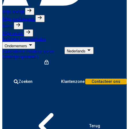
Mijn bedrijf
Mijn werknemers
Ikzelf
Mijn sector
Inzichten
Klantverhalen
Ondernemers
Particulieren
Publieke sector
Nederlands
Partnerprogramma's
Zoeken
Klantenzone
Contacteer ons
Terug