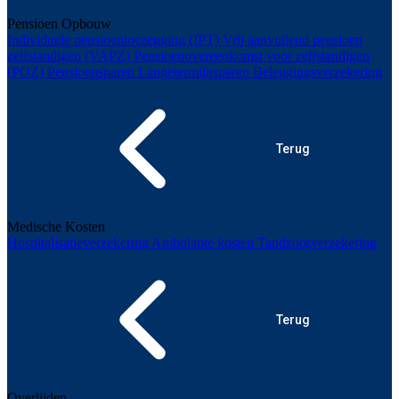
Pensioen Opbouw
Individuele pensioentoezegging (IPT)
Vrij aanvullend pensioen
zelfstandigen (VAPZ)
Pensioenovereenkomst voor zelfstandigen
(POZ)
Pensioensparen
Langetermijnsparen
Beleggingsverzekering
Terug
Medische Kosten
Hospitalisatieverzekering
Ambulante kosten
Tandzorgverzekering
Terug
Overlijden