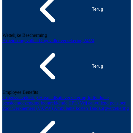
Terug
Wettelijke Bescherming
Arbeidsongevallen
Ongevallenverzekering 24/24
Terug
Employee Benefits
Groepsverzekering
Hospitalisatieverzekering
Individuele
pensioentoezegging loontrekkende (IPL)
Vrij aanvullend pensioen
voor werknemers (VAPW)
Ambulante kosten
Tandzorgverzekering