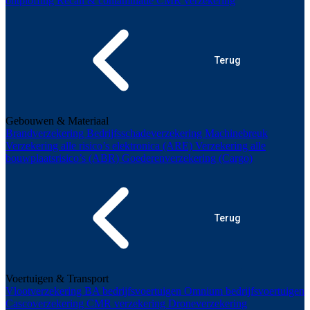
ontploffing
Recall & contaminatie
CMR verzekering
Terug
Gebouwen & Materiaal
Brandverzekering
Bedrijfsschadeverzekering
Machinebreuk
Verzekering alle risico’s elektronica (ARE)
Verzekering alle
bouwplaatsrisico’s (ABR)
Goederenverzekering (Cargo)
Terug
Voertuigen & Transport
Vlootverzekering
BA bedrijfsvoertuigen
Omnium bedrijfsvoertuigen
Cascoverzekering
CMR verzekering
Droneverzekering