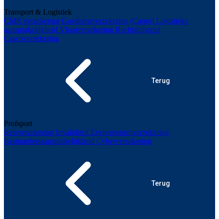
Transport & Logistiek
CMR verzekering
Goederenverzekering (Cargo)
Logistieke
aansprakelijkheid
Vlootverzekering
Rechtsbijstand
Cascoverzekering
Terug
Profsport
Reisverzekering
Invaliditeit
Evenementenverzekering
Bestuurdersaansprakelijkheid
Cyberverzekering
Terug