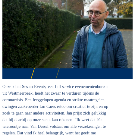
Onze klant Sesam Events, een full service evenementenbureau
uit Westmeerbeek, heeft het zwaar te verduren tijdens de
coronacrisis. Een leeggelopen agenda en strikte maatregelen
dwingen zaakvoerder Jan Caers ertoe om creatief te zijn en op
zoek te gaan naar andere activiteiten. Jan prijst zich gelukkig
dat hij daarbij op onze steun kan rekenen: “Ik weet dat één
telefoontje naar Van Dessel volstaat om alle verzekeringen te
regelen. Dat vind ik heel belangrijk, want het geeft me