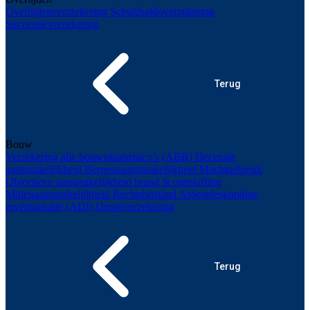
Overlijdensverzekering
Schuldsaldoverzekering
Successieverzekering
Terug
Bouw
Verzekering alle bouwplaatsrisico’s (ABR)
Decenale
aansprakelijkheid
Beroepsaansprakelijkheid
Machinebreuk
Objectieve aansprakelijkheid brand & ontploffing
Milieuaansprakelijkheid
Rechtsbijstand
Asbestdeskundige
inventarisatie (ADI)
Droneverzekering
Terug