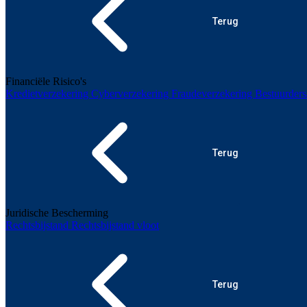
Terug
Financiële Risico's
Kredietverzekering
Cyberverzekering
Fraudeverzekering
Bestuurders
Terug
Juridische Bescherming
Rechtsbijstand
Rechtsbijstand vloot
Terug