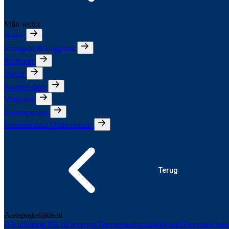
Mijn sector
Bouw
Transport & Logistiek
Profsport
Media
Paardensport
Vastgoed
Evenementen
Internationaal Ondernemen
Terug
Aansprakelijkheid
BA uitbating
BA na levering
Beroepsaansprakelijkheid
Decenale aans