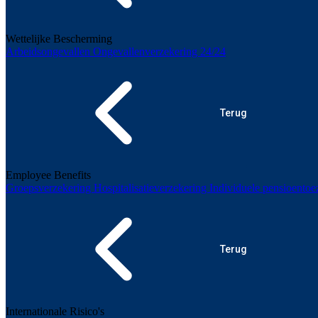
Wettelijke Bescherming
Arbeidsongevallen
Ongevallenverzekering 24/24
Terug
Employee Benefits
Groepsverzekering
Hospitalisatieverzekering
Individuele pensioento
Terug
Internationale Risico's