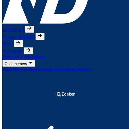
Mijn bedrijf
Mijn werknemers
Ikzelf
Mijn sector
Inzichten
Klantverhalen
Ondernemers
Particulieren
Publieke sector
Partnerprogramma's
Zoeken