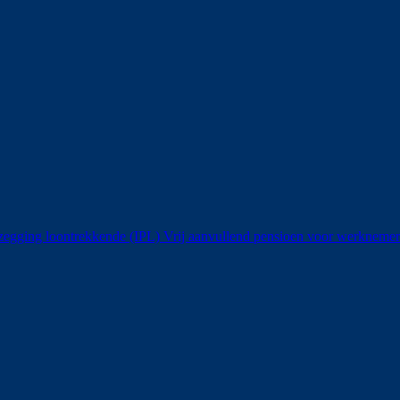
ezegging loontrekkende (IPL)
Vrij aanvullend pensioen voor werknem