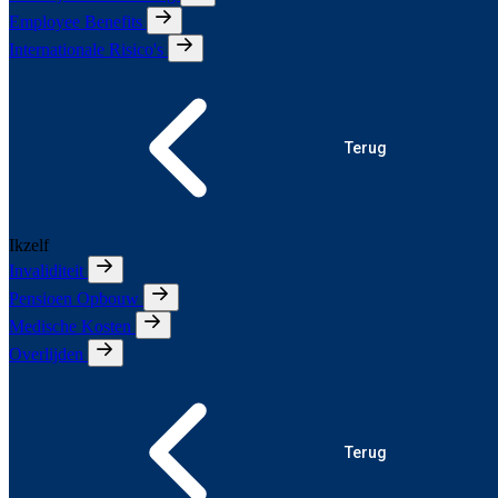
Employee Benefits
Internationale Risico's
Terug
Ikzelf
Invaliditeit
Pensioen Opbouw
Medische Kosten
Overlijden
Terug