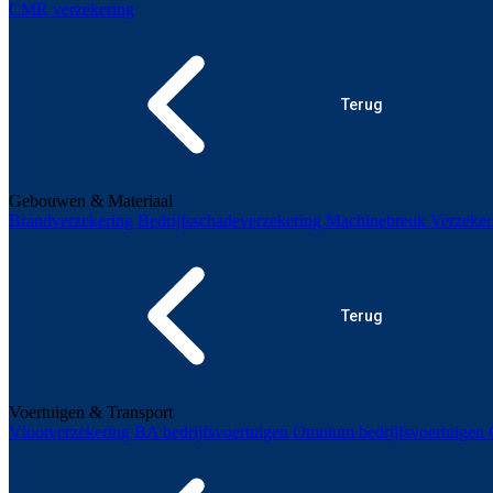
CMR verzekering
Terug
Gebouwen & Materiaal
Brandverzekering
Bedrijfsschadeverzekering
Machinebreuk
Verzeker
Terug
Voertuigen & Transport
Vlootverzekering
BA bedrijfsvoertuigen
Omnium bedrijfsvoertuigen