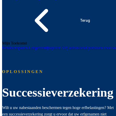
Terug
Mijn Toekomst
Pensioensparen
Langetermijnsparen
Vrij aanvullend pensioen voor
OPLOSSINGEN
Successieverzekering
Wilt u uw nabestaanden beschermen tegen hoge erfbelastingen? Met
een successieverzekering zorgt u ervoor dat uw erfgenamen niet