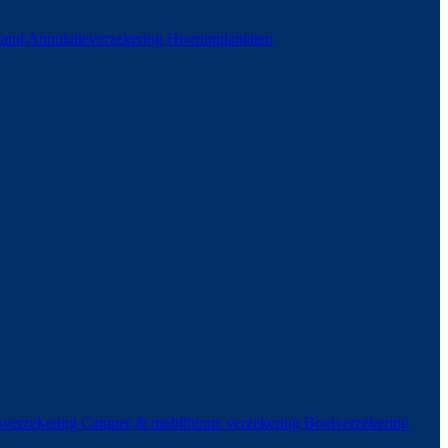
stand
Annulatieverzekering
Hoorimplantaten
sverzekering
Camper & mobilhome verzekering
Bootverzekering