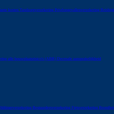
ante kosten
Tandzorgverzekering
Privéongevallenverzekering
Reisbij
ring alle bouwplaatsrisico's (ABR)
Decenale aansprakelijkheid
ldtimerverzekering
Bestuurdersverzekering
Fietsverzekering
Bromfiet