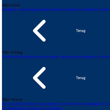
Mijn Gezin
Familiale verzekering
Hospitalisatieverzekering
Rechtsbijstand
Ambul
Terug
Mijn Woning
Brandverzekering
Kunst en verzamel objecten kostbaarheden
Verzeke
Terug
Mijn Vervoer
BA auto
Mini omnium
Full omnium
VD Electrische Voertuigen
VD O
Rechtsbijstand voertuigen
Reisbijstand