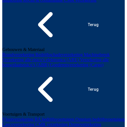
ontploffing
Recall & contaminatie
CMR verzekering
Terug
Gebouwen & Materiaal
Brandverzekering
Bedrijfsschadeverzekering
Machinebreuk
Verzekering alle risico’s elektronica (ARE)
Verzekering alle
bouwplaatsrisico’s (ABR)
Goederenverzekering (Cargo)
Terug
Voertuigen & Transport
Vlootverzekering
BA bedrijfsvoertuigen
Omnium bedrijfsvoertuigen
Cascoverzekering
CMR verzekering
Droneverzekering