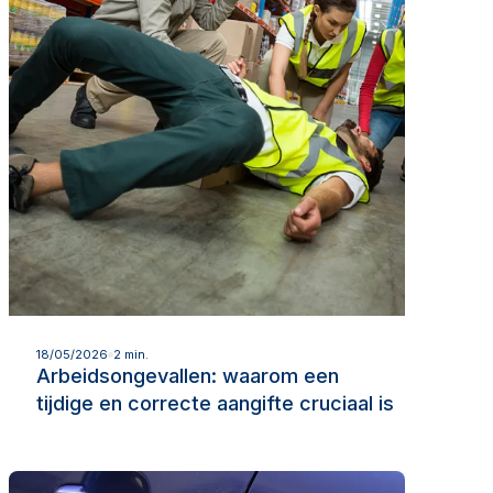
Lees meer
18/05/2026
2 min.
Arbeidsongevallen: waarom een
tijdige en correcte aangifte cruciaal is