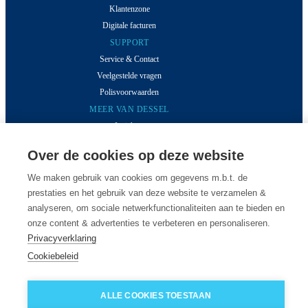
Klantenzone
Digitale facturen
SUPPORT
Service & Contact
Veelgestelde vragen
Polisvoorwaarden
MEER VAN DESSEL
Inzichten
Klantverhalen
Over de cookies op deze website
Over ons
Onze kantoren
We maken gebruik van cookies om gegevens m.b.t. de
Vacatures
prestaties en het gebruik van deze website te verzamelen &
analyseren, om sociale netwerkfunctionaliteiten aan te bieden en
onze content & advertenties te verbeteren en personaliseren.
© 2026 Van Dessel - Alle rechten voorbehouden
Privacyverklaring
Cookiebeleid
ALLE COOKIES TOESTAAN