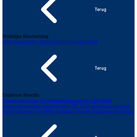
Terug
Wettelijke Bescherming
Arbeidsongevallen
Ongevallenverzekering 24/24
Terug
Employee Benefits
Groepsverzekering
Hospitalisatieverzekering
Individuele
pensioentoezegging loontrekkende (IPL)
Vrij aanvullend pensioen
voor werknemers (VAPW)
Ambulante kosten
Tandzorgverzekering