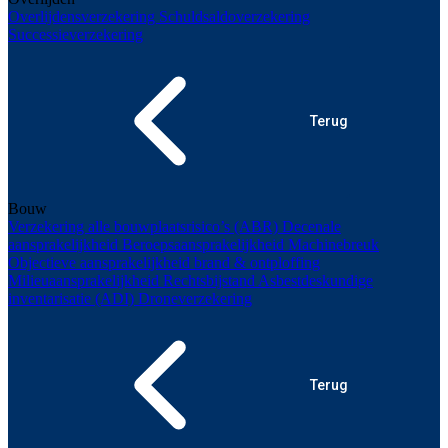
Overlijdensverzekering
Schuldsaldoverzekering
Successieverzekering
Terug
Bouw
Verzekering alle bouwplaatsrisico’s (ABR)
Decenale
aansprakelijkheid
Beroepsaansprakelijkheid
Machinebreuk
Objectieve aansprakelijkheid brand & ontploffing
Milieuaansprakelijkheid
Rechtsbijstand
Asbestdeskundige
inventarisatie (ADI)
Droneverzekering
Terug