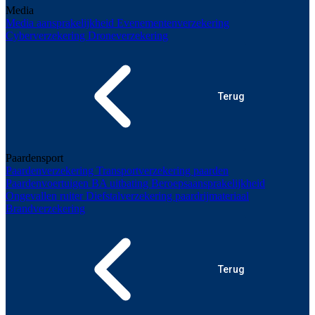
Media
Media aansprakelijkheid
Evenementenverzekering
Cyberverzekering
Droneverzekering
Terug
Paardensport
Paardenverzekering
Transportverzekering paarden
Paardenvoertuigen
BA uitbating
Beroepsaansprakelijkheid
Ongevallen ruiter
Diefstalverzekering paardrijmateriaal
Brandverzekering
Terug