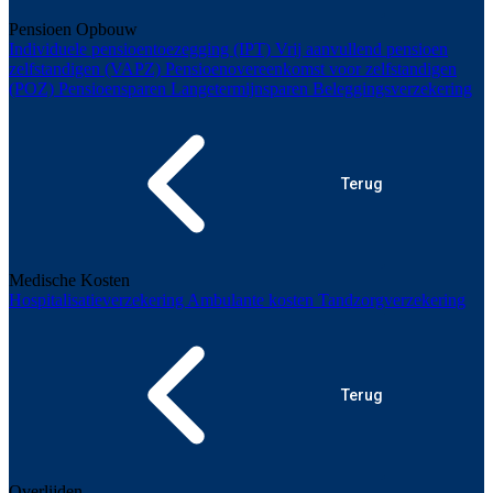
Pensioen Opbouw
Individuele pensioentoezegging (IPT)
Vrij aanvullend pensioen
zelfstandigen (VAPZ)
Pensioenovereenkomst voor zelfstandigen
(POZ)
Pensioensparen
Langetermijnsparen
Beleggingsverzekering
Terug
Medische Kosten
Hospitalisatieverzekering
Ambulante kosten
Tandzorgverzekering
Terug
Overlijden