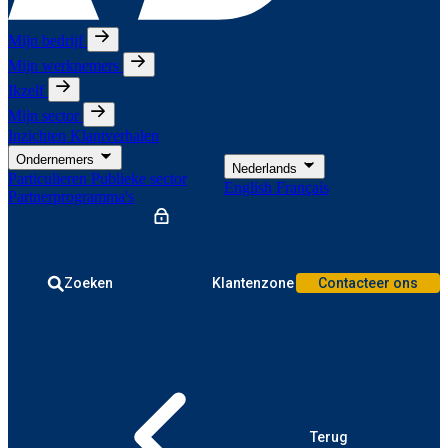
Mijn bedrijf
Mijn werknemers
Ikzelf
Mijn sector
Inzichten
Klantverhalen
Ondernemers
Nederlands
Particulieren
Publieke sector
English
Français
Partnerprogramma's
Zoeken
Klantenzone
Contacteer ons
Terug