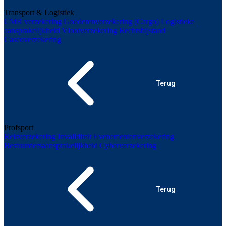
Transport & Logistiek
CMR verzekering
Goederenverzekering (Cargo)
Logistieke
aansprakelijkheid
Vlootverzekering
Rechtsbijstand
Cascoverzekering
Terug
Profsport
Reisverzekering
Invaliditeit
Evenementenverzekering
Bestuurdersaansprakelijkheid
Cyberverzekering
Terug