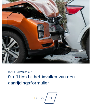
Lees meer
15/04/2026
2 min.
9 + 1 tips bij het invullen van een
aanrijdingsformulier
Volgende
Paginering
1
2
…
25