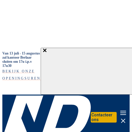
Overslaan en naar de inhoud gaan
Van 13 juli - 15 augustus
zal kantoor Berlaar
sluiten om 17u i.p.v
17u30
BEKIJK ONZE
OPENINGSUREN
Contacteer
Me
ons