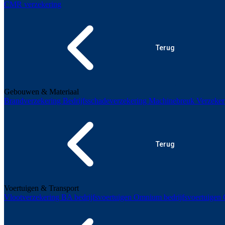
CMR verzekering
Terug
Gebouwen & Materiaal
Brandverzekering
Bedrijfsschadeverzekering
Machinebreuk
Verzeker
Terug
Voertuigen & Transport
Vlootverzekering
BA bedrijfsvoertuigen
Omnium bedrijfsvoertuigen