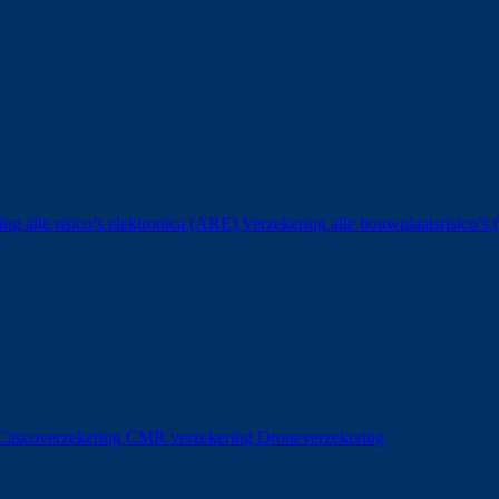
ing alle risico’s elektronica (ARE)
Verzekering alle bouwplaatsrisico’
Cascoverzekering
CMR verzekering
Droneverzekering