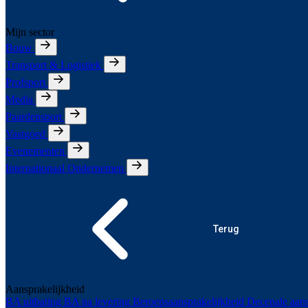
Mijn sector
Bouw
Transport & Logistiek
Profsport
Media
Paardensport
Vastgoed
Evenementen
Internationaal Ondernemen
Terug
Aansprakelijkheid
BA uitbating
BA na levering
Beroepsaansprakelijkheid
Decenale aans