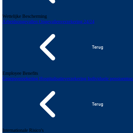
Wettelijke Bescherming
Arbeidsongevallen
Ongevallenverzekering 24/24
Terug
Employee Benefits
Groepsverzekering
Hospitalisatieverzekering
Individuele pensioento
Terug
Internationale Risico's