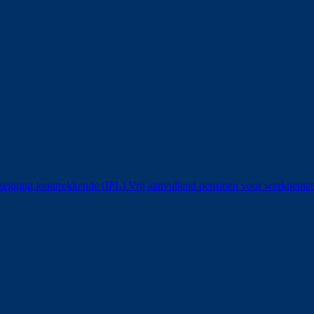
ezegging loontrekkende (IPL)
Vrij aanvullend pensioen voor werknem