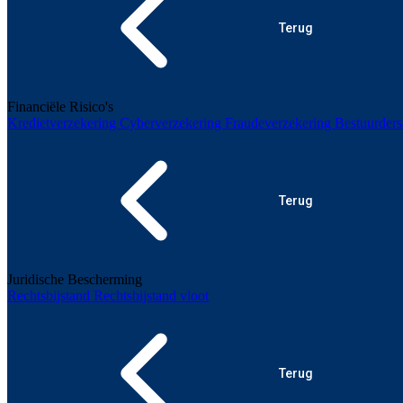
Terug
Financiële Risico's
Kredietverzekering
Cyberverzekering
Fraudeverzekering
Bestuurders
Terug
Juridische Bescherming
Rechtsbijstand
Rechtsbijstand vloot
Terug