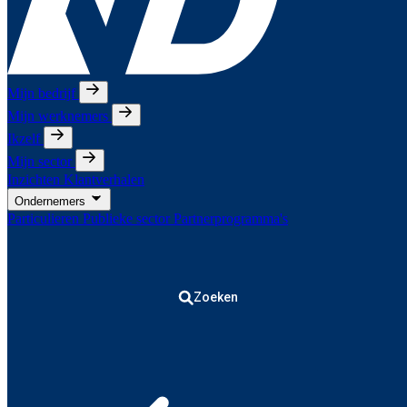
Mijn bedrijf
Mijn werknemers
Ikzelf
Mijn sector
Inzichten
Klantverhalen
Ondernemers
Particulieren
Publieke sector
Partnerprogramma's
Zoeken