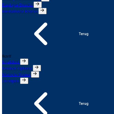
Employee Benefits
Internationale Risico's
Terug
Ikzelf
Invaliditeit
Pensioen Opbouw
Medische Kosten
Overlijden
Terug