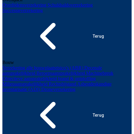
Overlijdensverzekering
Schuldsaldoverzekering
Successieverzekering
Terug
Bouw
Verzekering alle bouwplaatsrisico’s (ABR)
Decenale
aansprakelijkheid
Beroepsaansprakelijkheid
Machinebreuk
Objectieve aansprakelijkheid brand & ontploffing
Milieuaansprakelijkheid
Rechtsbijstand
Asbestdeskundige
inventarisatie (ADI)
Droneverzekering
Terug