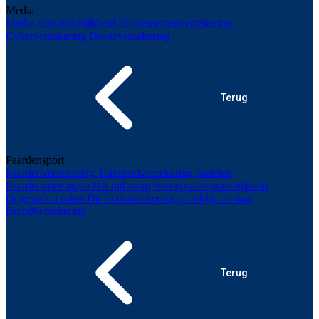
Media
Media aansprakelijkheid
Evenementenverzekering
Cyberverzekering
Droneverzekering
Terug
Paardensport
Paardenverzekering
Transportverzekering paarden
Paardenvoertuigen
BA uitbating
Beroepsaansprakelijkheid
Ongevallen ruiter
Diefstalverzekering paardrijmateriaal
Brandverzekering
Terug