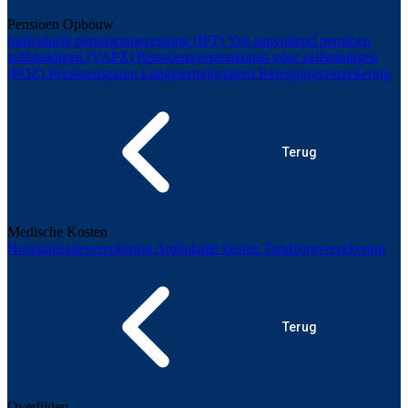
Pensioen Opbouw
Individuele pensioentoezegging (IPT)
Vrij aanvullend pensioen
zelfstandigen (VAPZ)
Pensioenovereenkomst voor zelfstandigen
(POZ)
Pensioensparen
Langetermijnsparen
Beleggingsverzekering
Terug
Medische Kosten
Hospitalisatieverzekering
Ambulante kosten
Tandzorgverzekering
Terug
Overlijden