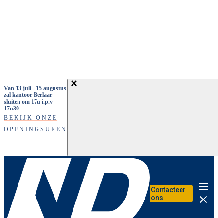
Overslaan en naar de inhoud gaan
Van 13 juli - 15 augustus
zal kantoor Berlaar
sluiten om 17u i.p.v
17u30
BEKIJK ONZE
OPENINGSUREN
Contacteer
Me
ons