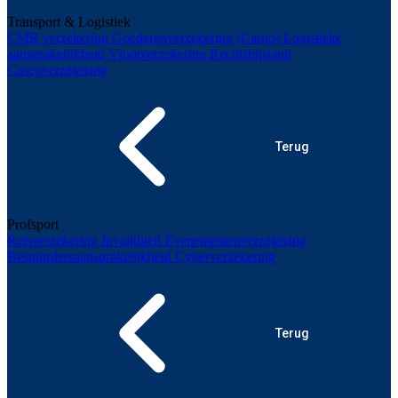
Transport & Logistiek
CMR verzekering
Goederenverzekering (Cargo)
Logistieke
aansprakelijkheid
Vlootverzekering
Rechtsbijstand
Cascoverzekering
Terug
Profsport
Reisverzekering
Invaliditeit
Evenementenverzekering
Bestuurdersaansprakelijkheid
Cyberverzekering
Terug