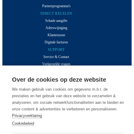
Partnerprogramma's
DIRECT REGELEN
Schade aangifte
Adreswijziging
Klantenzone
Digitale facturen
SUPPORT
Service & Contact
Veelgestelde vragen
Polisvoorwaarden
Over de cookies op deze website
MEER VAN DESSEL
Inzichten
We maken gebruik van cookies om gegevens m.b.t. de
Klantverhalen
prestaties en het gebruik van deze website te verzamelen &
Over ons
analyseren, om sociale netwerkfunctionaliteiten aan te bieden en
Onze kantoren
onze content & advertenties te verbeteren en personaliseren.
Vacatures
Privacyverklaring
Cookiebeleid
© 2026 Van Dessel - Alle rechten voorbehouden