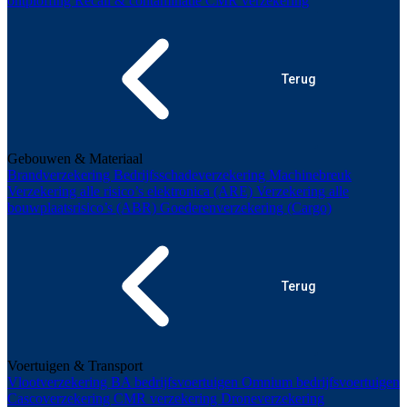
ontploffing
Recall & contaminatie
CMR verzekering
Terug
Gebouwen & Materiaal
Brandverzekering
Bedrijfsschadeverzekering
Machinebreuk
Verzekering alle risico’s elektronica (ARE)
Verzekering alle
bouwplaatsrisico’s (ABR)
Goederenverzekering (Cargo)
Terug
Voertuigen & Transport
Vlootverzekering
BA bedrijfsvoertuigen
Omnium bedrijfsvoertuigen
Cascoverzekering
CMR verzekering
Droneverzekering