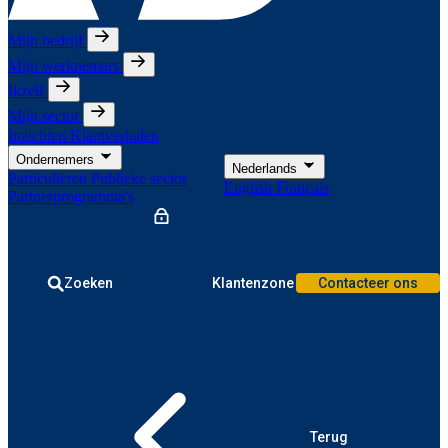
Mijn bedrijf
Mijn werknemers
Ikzelf
Mijn sector
Inzichten
Klantverhalen
Ondernemers
Nederlands
Particulieren
Publieke sector
English
Français
Partnerprogramma's
Zoeken
Klantenzone
Contacteer ons
Terug