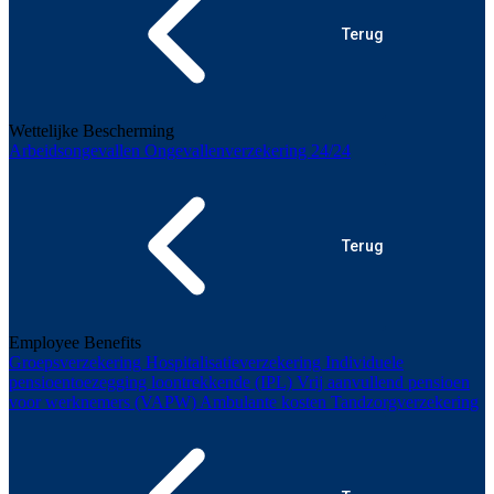
Terug
Wettelijke Bescherming
Arbeidsongevallen
Ongevallenverzekering 24/24
Terug
Employee Benefits
Groepsverzekering
Hospitalisatieverzekering
Individuele
pensioentoezegging loontrekkende (IPL)
Vrij aanvullend pensioen
voor werknemers (VAPW)
Ambulante kosten
Tandzorgverzekering