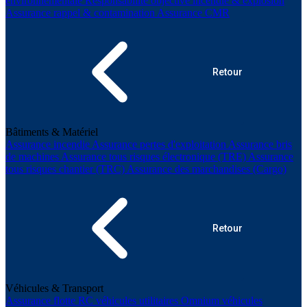
environnementale
Responsabilité objective incendie & explosion
Assurance rappel & contamination
Assurance CMR
Retour
Bâtiments & Matériel
Assurance incendie
Assurance pertes d'exploitation
Assurance bris
de machines
Assurance tous risques électronique (TRE)
Assurance
tous risques chantier (TRC)
Assurance des marchandises (Cargo)
Retour
Véhicules & Transport
Assurance flotte
RC véhicules utilitaires
Omnium véhicules