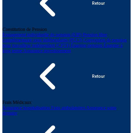
Retour
Constitution de Pension
Engagement individuelle de pension (EIP)
Pension libre
complémentaire pour indépendants (PLCI)
Convention de pension
pour travailleur indépendant (CPTI)
Épargne-pension
Épargne à
long terme
Assurance investissement
Retour
Frais Médicaux
Assurance hospitalisation
Frais ambulatoires
Assurance soins
dentaire