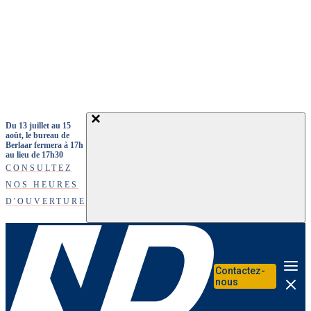
Aller au contenu principal
Du 13 juillet au 15
août, le bureau de
Berlaar fermera à 17h
au lieu de 17h30
CONSULTEZ
NOS HEURES
D'OUVERTURE
Contactez-
Me
nous