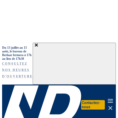
Aller au contenu principal
Du 13 juillet au 15
août, le bureau de
Berlaar fermera à 17h
au lieu de 17h30
CONSULTEZ
NOS HEURES
D'OUVERTURE
Contactez-
Me
nous