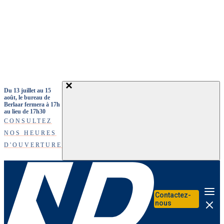
Aller au contenu principal
Du 13 juillet au 15
août, le bureau de
Berlaar fermera à 17h
au lieu de 17h30
CONSULTEZ
NOS HEURES
D'OUVERTURE
Contactez-
Me
nous