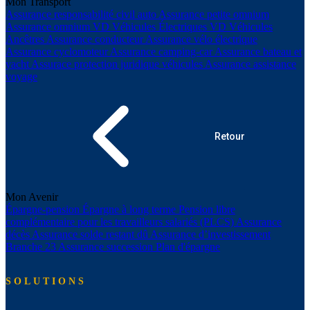
Mon Transport
Assurance responsabilité civil auto
Assurance petite omnium
Assurance omnium
VD Véhicules Électriques
VD Véhicules
Ancêtres
Assurance conducteur
Assurance vélo électrique
Assurance cyclomoteur
Assurance camping-car
Assurance bateau et
yacht
Assurace protection juridique véhicules
Assurance assistance
voyage
Retour
Mon Avenir
Épargne-pension
Épargne à long terme
Pension libre
complémentaire pour les travailleurs salariés (PLCS)
Assurance
décès
Assurance solde restant dû
Assurance d’investissement
Branche 23
Assurance succession
Plan d'épargne
SOLUTIONS